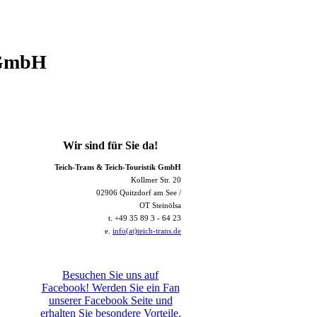
GmbH
Wir sind für Sie da!
Teich-Trans & Teich-Touristik
GmbH
Kollmer Str. 20
02906 Quitzdorf am See /
OT Steinölsa
t. +49 35 89 3 - 64 23
e.
info(at)teich-trans.de
Besuchen Sie uns auf
Facebook! Werden Sie ein Fan
unserer Facebook Seite und
erhalten Sie besondere Vorteile.